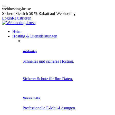
w
e
b
h
o
s
t
i
n
g
-
k
r
u
s
e
Sichern Sie sich 50 % Rabatt auf Webhosting
Login
Registrieren
Heim
Hosting & Dienstleistungen
Webhosting
Schnelles und sicheres Hosting.
Sicherer Schutz für Ihre Daten.
Microsoft 365
Professionelle E-Mail-Lösungen.