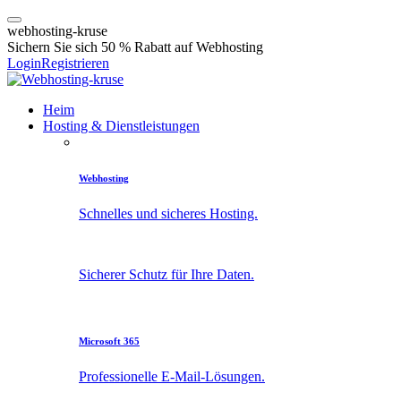
w
e
b
h
o
s
t
i
n
g
-
k
r
u
s
e
Sichern Sie sich 50 % Rabatt auf Webhosting
Login
Registrieren
Heim
Hosting & Dienstleistungen
Webhosting
Schnelles und sicheres Hosting.
Sicherer Schutz für Ihre Daten.
Microsoft 365
Professionelle E-Mail-Lösungen.