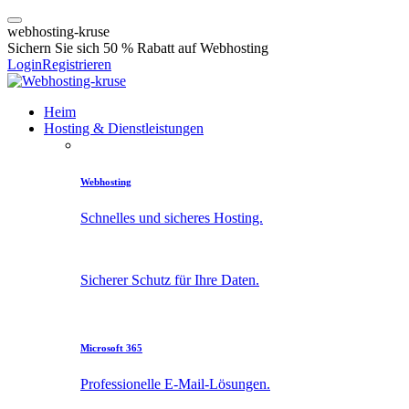
w
e
b
h
o
s
t
i
n
g
-
k
r
u
s
e
Sichern Sie sich 50 % Rabatt auf Webhosting
Login
Registrieren
Heim
Hosting & Dienstleistungen
Webhosting
Schnelles und sicheres Hosting.
Sicherer Schutz für Ihre Daten.
Microsoft 365
Professionelle E-Mail-Lösungen.