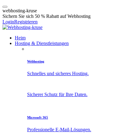
w
e
b
h
o
s
t
i
n
g
-
k
r
u
s
e
Sichern Sie sich 50 % Rabatt auf Webhosting
Login
Registrieren
Heim
Hosting & Dienstleistungen
Webhosting
Schnelles und sicheres Hosting.
Sicherer Schutz für Ihre Daten.
Microsoft 365
Professionelle E-Mail-Lösungen.